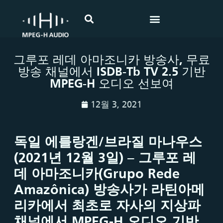
그루포 레데 아마조니카 방송사, 무료
방송 채널에서 ISDB-Tb TV 2.5 기반
MPEG-H 오디오 선보여
12월 3, 2021
독일
에를랑겐
/
브라질
마나우스
(2021
년
12
월
3
일
) –
그루포
레
데
아마조니카
(Grupo Rede
Amazônica)
방송사가
라틴아메
리카에서
최초로
자사의
지상파
채널에서
MPEG-H
오디오 기반