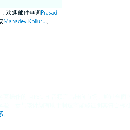
息，欢迎邮件垂询
Prasad
或
Mahadev Kolluru
。
互操作的 MPEG-H 音频产品推向市场。通过全
验。参与该计划有助于制造商能够证明其符合标准，降
系
。