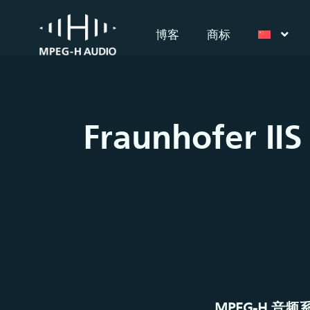
博客
商标
Fraunhofer 
MPEG-H 音频